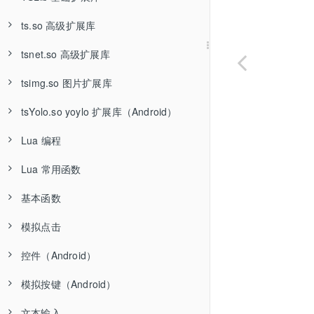
ts.so 高级扩展库
使用方法和下载
tsnet.so 高级扩展库
更新日志
使用方法和下载
tsimg.so 图片扩展库
函数：TSVersions 获取扩展库版本号
更新日志
使用方法和下载
tsYolo.so yoylo 扩展库（Android）
函数：compareVersion 比较版本号
函数：ts.version 获取扩展库版本号
函数：TSNETVersion 获取版本号
使用方法和下载
Lua 编程
函数：checkTSLibrary 检测加载插件
相关函数
相关函数
函数：TSImgVersion 获取版本号
使用方法和下载
Lua 常用函数
相关函数
相关函数
函数：yolo.version 获取版本号
Lua 编程
基本函数
相关函数
注释
基础函数
模拟点击
语句块
函数：type 判断数据类型
函数：init 初始化
控件（Android）
赋值语句
函数：require 加载模块
函数：mSleep 延时
函数：tap 点击
模拟按键（Android）
循环语句
函数：tonumber 将字符串转成数字
函数：moveTo 滑动
函数：isAccessibilityOn 获取无障碍权限开关状态
文本输入
数值运算
函数：tostring 将数字转成字符串
函数：randomTap 随机点击
函数：keycode.back 模拟按下返回按键
函数：widget.find 根据属性组合查找控件