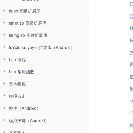
ts.so 高级扩展库
使用方法和下载
tsnet.so 高级扩展库
更新日志
使用方法和下载
U
tsimg.so 图片扩展库
函数：TSVersions 获取扩展库版本号
更新日志
使用方法和下载
tsYolo.so yoylo 扩展库（Android）
函数：compareVersion 比较版本号
函数：ts.version 获取扩展库版本号
函数：TSNETVersion 获取版本号
使用方法和下载
Lua 编程
函数：checkTSLibrary 检测加载插件
相关函数
相关函数
函数：TSImgVersion 获取版本号
使用方法和下载
Lua 常用函数
相关函数
相关函数
函数：yolo.version 获取版本号
Lua 编程
基本函数
相关函数
注释
基础函数
模拟点击
语句块
函数：type 判断数据类型
函数：init 初始化
控件（Android）
赋值语句
函数：require 加载模块
函数：mSleep 延时
函数：tap 点击
模拟按键（Android）
循环语句
函数：tonumber 将字符串转成数字
函数：moveTo 滑动
函数：isAccessibilityOn 获取无障碍权限开关状态
文本输入
数值运算
函数：tostring 将数字转成字符串
函数：randomTap 随机点击
函数：keycode.back 模拟按下返回按键
函数：widget.find 根据属性组合查找控件