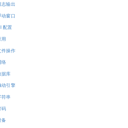
日志输出
浮动窗口
I 配置
应用
文件操作
网络
数据库
触动引擎
字符串
打码
设备