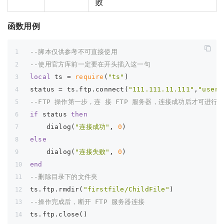
败
函数用例
--脚本仅供参考不可直接使用
--使用官方库前一定要在开头插入这一句
local
 ts = 
require
(
"ts"
)
status = ts.ftp.connect(
"111.111.11.111"
,
"usern
--FTP 操作第一步，连 接 FTP 服务器，连接成功后才可进行 
if
 status 
then
    dialog(
"连接成功"
, 
0
)
else
    dialog(
"连接失败"
, 
0
)
end
--删除目录下的文件夹
ts.ftp.rmdir(
"firstfile/ChildFile"
)
--操作完成后，断开 FTP 服务器连接
ts.ftp.close()