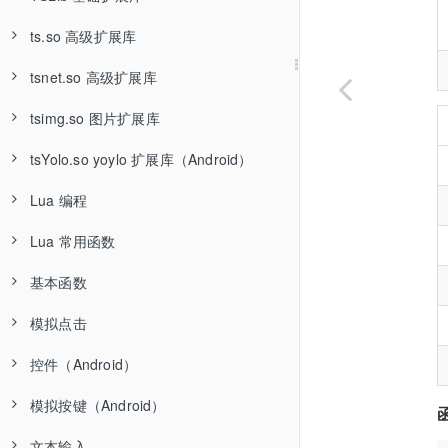
ts.so 高级扩展库
使用方法和下载
tsnet.so 高级扩展库
更新日志
使用方法和下载
tsimg.so 图片扩展库
函数：TSVersions 获取扩展库版本号
更新日志
使用方法和下载
tsYolo.so yoylo 扩展库（Android）
函数：compareVersion 比较版本号
函数：ts.version 获取扩展库版本号
函数：TSNETVersion 获取版本号
使用方法和下载
Lua 编程
函数：checkTSLibrary 检测加载插件
相关函数
相关函数
函数：TSImgVersion 获取版本号
使用方法和下载
Lua 常用函数
相关函数
相关函数
函数：yolo.version 获取版本号
Lua 编程
基本函数
相关函数
注释
基础函数
模拟点击
语句块
函数：type 判断数据类型
函数：init 初始化
控件（Android）
赋值语句
函数：require 加载模块
函数：mSleep 延时
函数：tap 点击
模拟按键（Android）
循环语句
函数：tonumber 将字符串转成数字
函数：moveTo 滑动
函数：isAccessibilityOn 获取无障碍权限开关状态
文本输入
数值运算
函数：tostring 将数字转成字符串
函数：randomTap 随机点击
函数：keycode.back 模拟按下返回按键
函数：widget.find 根据属性组合查找控件